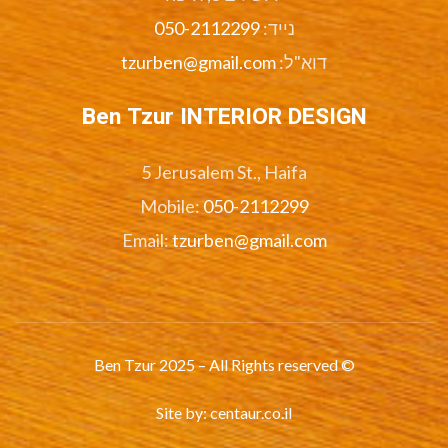
נייד:
050-2112299
דוא"ל:
tzurben@gmail.com
Ben Tzur INTERIOR DESIGN
5 Jerusalem St., Haifa
Mobile:
050-2112299
Email:
tzurben@gmail.com
© Ben Tzur 2025 – All Rights reserved
Site by:
centaur.co.il