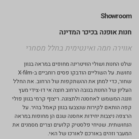
Showroom
חנות אופנה בכיכר המדינה
אווירה חמה ואינטימית בחלל מסחרי
שלט החנות ושולי הוויטרינה מחופים במראה בגוון
נחושת. על השוליים הודבקו פסים רוחביים ב-X-film
שחור, כדי למתן את ההשתקפות של הרחוב. את החלל
העליון של החנות בגובה הרחוב חוצה אי דו-צידי מעץ
וונגה המשמש לאחסנה ולתצוגה. ריצוף קרמי בגוון פולי
קפה הותאם לקירות שנצבעו בגוון קאמל בהיר. על
הרצפה ניצבות יחידות אחסנה שגם הן מחופות במראה
הנחושתית. שטיחי פלסטיק קלועים וצרים מסמנים את
המעבר וזהים באורכם לאורכו של האי.