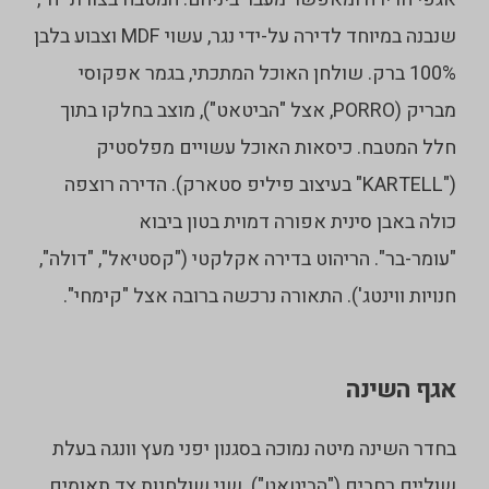
שנבנה במיוחד לדירה על-ידי נגר, עשוי MDF וצבוע בלבן
100% ברק. שולחן האוכל המתכתי, בגמר אפקוסי
מבריק (PORRO, אצל "הביטאט"), מוצב בחלקו בתוך
חלל המטבח. כיסאות האוכל עשויים מפלסטיק
("KARTELL" בעיצוב פיליפ סטארק). הדירה רוצפה
כולה באבן סינית אפורה דמוית בטון ביבוא
"עומר-בר". הריהוט בדירה אקלקטי ("קסטיאל", "דולה",
חנויות ווינטג'). התאורה נרכשה ברובה אצל "קימחי".
אגף השינה
בחדר השינה מיטה נמוכה בסגנון יפני מעץ וונגה בעלת
שוליים רחבים ("הביטאט"). שני שולחנות צד תאומים