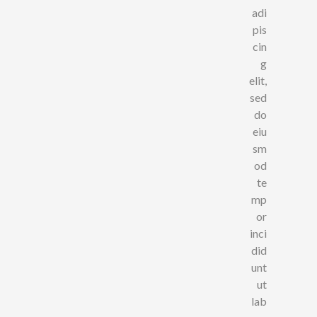
adi
pis
cin
g
elit,
sed
do
eiu
sm
od
te
mp
or
inci
did
unt
ut
lab