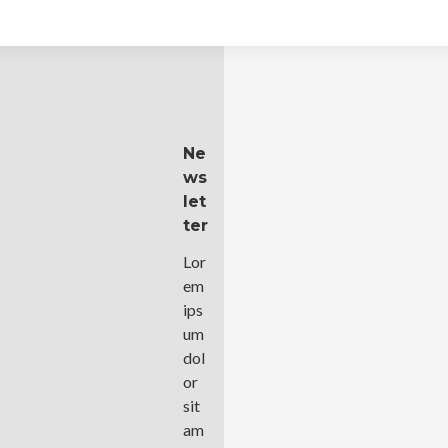
Ne
Ws
Let
Ter
Lor
em
ips
um
dol
or
sit
am