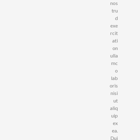
nos
tru
d
exe
rcit
ati
on
ulla
mc
o
lab
oris
nisi
ut
aliq
uip
ex
ea.
Dui