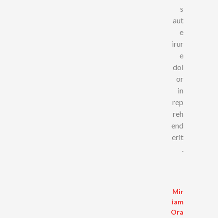
s
aut
e
irur
e
dol
or
in
rep
reh
end
erit
.
Mir
Iam
Ora