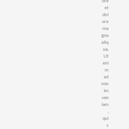
ore
et
dol
ore
ma
gna
aliq
ua.
Ut
eni
m
ad
min
im
ven
iam
,
qui
s