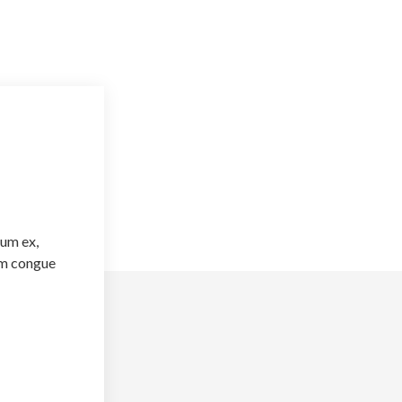
tum ex,
am congue