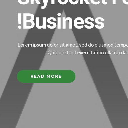
Business!
Lorem ipsum dolor sit amet, sed do eiusmod tempor
Quis nostrud exercitation ullamco la
READ MORE