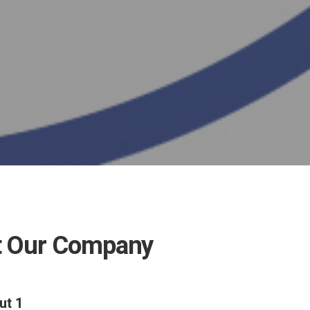
t Our Company
ut 1